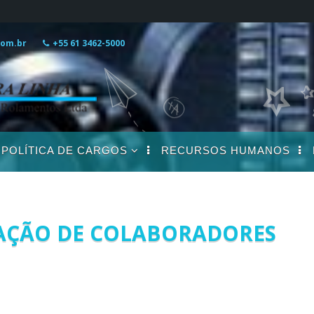
com.br
+55 61 3462-5000
POLÍTICA DE CARGOS
RECURSOS HUMANOS
DESCRIÇÃO DE
CARGOS
s
FAÇÃO DE COLABORADORES
s