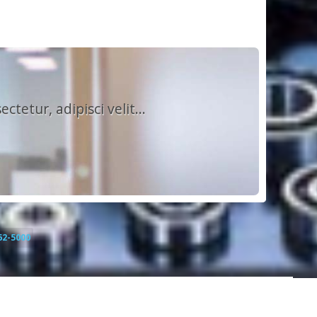
etur, adipisci velit...
62-5000
 WordPress Theme
por
Dinozoom.com
.