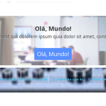
Olá, Mundo!
st qui dolorem ipsum quia dolor sit amet, consect
Olá, Mundo!
.A Sul Quadra 04C bloco D loja 84
rh@1linha.com.br
+55 61 34
inha
. Orgulhosamente desenvolvido com WordPress
&
Corporate Business