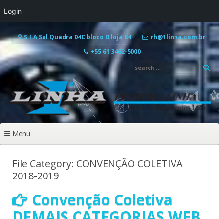
Login
Pular
para
S.I.A Sul Quadra 04C bloco D loja 84
rh@1linha.com.br
o
+55 61 3462-5000
conteúdo
Menu
File Category: CONVENÇÃO COLETIVA
2018-2019
Convenção Coletiva
DEMAIS CATEGORIAS WEB