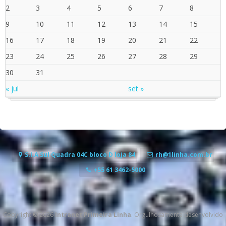
2
3
4
5
6
7
8
9
10
11
12
13
14
15
16
17
18
19
20
21
22
23
24
25
26
27
28
29
30
31
« jul
set »
S.I.A Sul Quadra 04C bloco D loja 84
rh@1linha.com.br
+55 61 3462-5000
Copyright © 2026
Intranet Primeira Linha
. Orgulhosamente desenvolvido