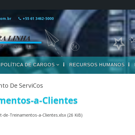
com.br
+55 61 3462-5000
POLÍTICA DE CARGOS
RECURSOS HUMANOS
DESCRIÇÃO DE
CARGOS
nto De ServiCos
s
mentos-a-Clientes
s
t-de-Treinamentos-a-Clientes.xlsx (26 KiB)