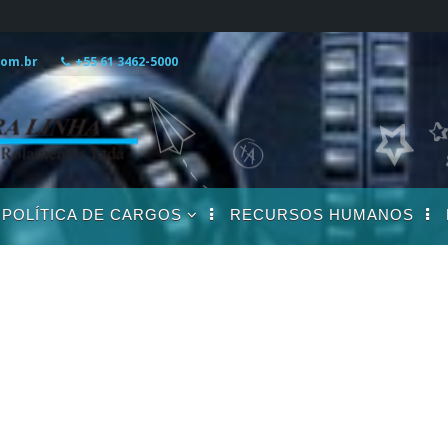
com.br
+55 61 3462-5000
POLÍTICA DE CARGOS
RECURSOS HUMANOS
DESCRIÇÃO DE
CARGOS
s
s