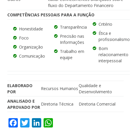
fluxo do Departamento Financeiro
COMPETÊNCIAS PESSOAIS PARA A FUNÇÃO
Critério
Transparência
Honestidade
Ética e
Precisão nas
Foco
profissionalismo
Informações
Organização
Bom
Trabalho em
relacionamento
Comunicação
equipe
interpessoal
ELABORADO
Qualidade e
Recursos Humanos
POR
Desenvolvimento
ANALISADO E
Diretoria Técnica
Diretoria Comercial
APROVADO POR
Facebook
Twitter
LinkedIn
WhatsApp