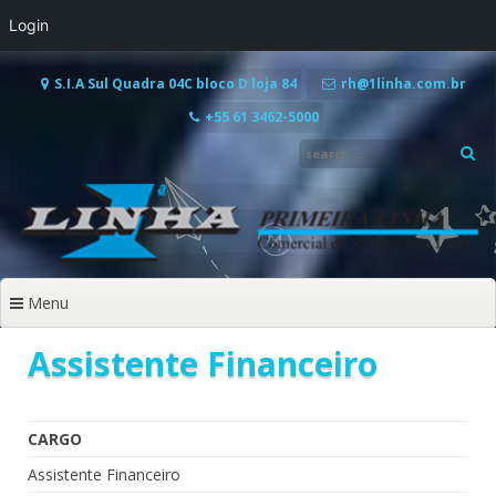
Login
Pular
para
S.I.A Sul Quadra 04C bloco D loja 84
rh@1linha.com.br
o
+55 61 3462-5000
conteúdo
Menu
Assistente Financeiro
CARGO
Assistente Financeiro