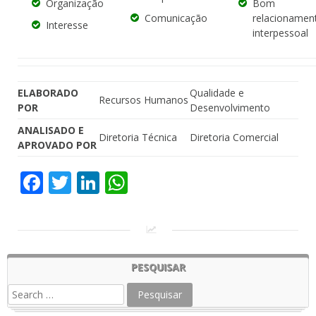
Organização
Bom
Comunicação
relacionamen
Interesse
interpessoal
ELABORADO
Qualidade e
Recursos Humanos
POR
Desenvolvimento
ANALISADO E
Diretoria Técnica
Diretoria Comercial
APROVADO POR
Facebook
Twitter
LinkedIn
WhatsApp
PESQUISAR