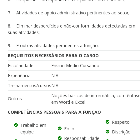
7. Atividades de apoio administrativo pertinentes ao setor;
8. Eliminar desperdícios e não-conformidades detectadas em
suas atividades;
9. E outras atividades pertinentes a função.
REQUISITOS NECESSÁRIOS PARA O CARGO
Escolaridade
Ensino Médio Cursando
Experiência
N.A
Treinamentos/cursos
N.A
Noções básicas de informática, com ênfas
Outros
em Word e Excel
COMPETÊNCIAS PESSOAIS PARA A FUNÇÃO
Respeito
Trabalho em
Foco
equipe
Discrição
Responsabilidade