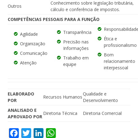
Conhecimento sobre legislação tributária,
Outros
cálculo e conferência de impostos.
COMPETÊNCIAS PESSOAIS PARA A FUNÇÃO
Responsabilidad
Transparência
Agilidade
Ética e
Precisão nas
Organização
profissionalismo
Informações
Comunicação
Bom
Trabalho em
relacionamento
Atenção
equipe
interpessoal
ELABORADO
Qualidade e
Recursos Humanos
POR
Desenvolvimento
ANALISADO E
Diretoria Técnica
Diretoria Comercial
APROVADO POR
Facebook
Twitter
LinkedIn
WhatsApp