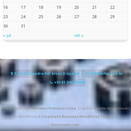
16
17
18
19
20
21
22
23
24
25
26
27
28
29
30
31
« jul
set »
S.I.A Sul Quadra 04C bloco D loja 84
rh@1linha.com.br
+55 61 3462-5000
Copyright © 2026
Intranet Primeira Linha
. Orgulhosamente desenvolvido
com WordPress
&
Corporate Business WordPress Theme
por
Dinozoom.com
.