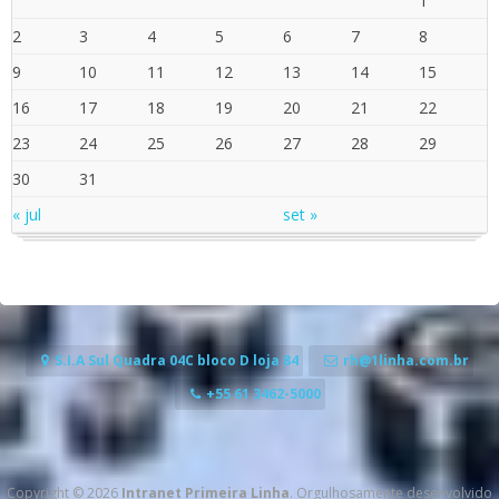
1
2
3
4
5
6
7
8
9
10
11
12
13
14
15
16
17
18
19
20
21
22
23
24
25
26
27
28
29
30
31
« jul
set »
S.I.A Sul Quadra 04C bloco D loja 84
rh@1linha.com.br
+55 61 3462-5000
Copyright © 2026
Intranet Primeira Linha
. Orgulhosamente desenvolvido