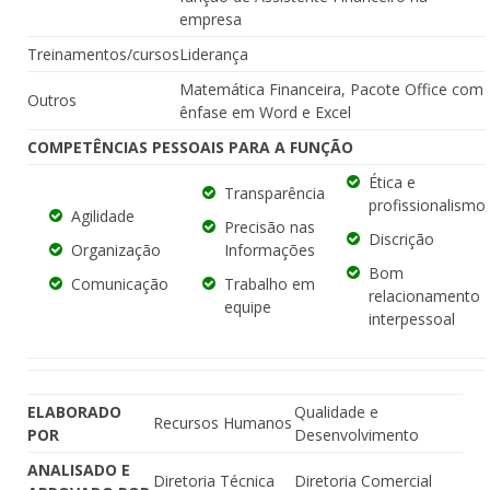
empresa
Treinamentos/cursos
Liderança
Matemática Financeira, Pacote Office com
Outros
ênfase em Word e Excel
COMPETÊNCIAS PESSOAIS PARA A FUNÇÃO
Ética e
Transparência
profissionalismo
Agilidade
Precisão nas
Discrição
Organização
Informações
Bom
Comunicação
Trabalho em
relacionamento
equipe
interpessoal
ELABORADO
Qualidade e
Recursos Humanos
POR
Desenvolvimento
ANALISADO E
Diretoria Técnica
Diretoria Comercial