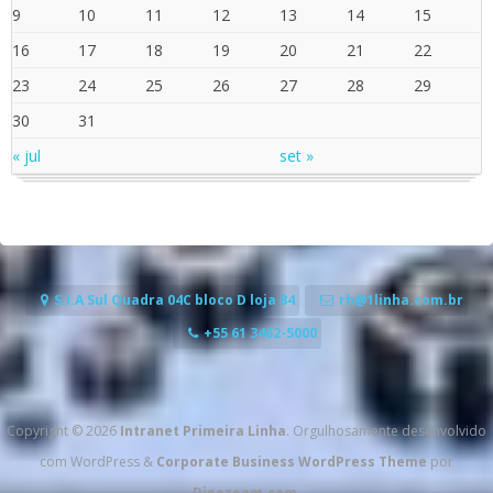
9
10
11
12
13
14
15
16
17
18
19
20
21
22
23
24
25
26
27
28
29
30
31
« jul
set »
S.I.A Sul Quadra 04C bloco D loja 84
rh@1linha.com.br
+55 61 3462-5000
Copyright © 2026
Intranet Primeira Linha
. Orgulhosamente desenvolvido
com WordPress
&
Corporate Business WordPress Theme
por
Dinozoom.com
.