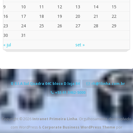
9
10
11
12
13
14
15
16
17
18
19
20
21
22
23
24
25
26
27
28
29
30
31
« jul
set »
S.I.A Sul Quadra 04C bloco D loja 84
rh@1linha.com.br
+55 61 3462-5000
Copyright © 2026
Intranet Primeira Linha
. Orgulhosamente desenvolvido
com WordPress
&
Corporate Business WordPress Theme
por