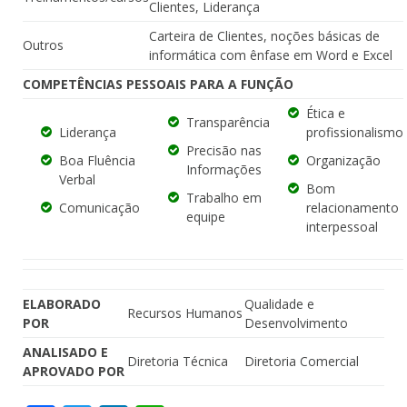
Clientes, Liderança
Carteira de Clientes, noções básicas de
Outros
informática com ênfase em Word e Excel
COMPETÊNCIAS PESSOAIS PARA A FUNÇÃO
Ética e
Transparência
Liderança
profissionalismo
Precisão nas
Boa Fluência
Organização
Informações
Verbal
Bom
Trabalho em
Comunicação
relacionamento
equipe
interpessoal
ELABORADO
Qualidade e
Recursos Humanos
POR
Desenvolvimento
ANALISADO E
Diretoria Técnica
Diretoria Comercial
APROVADO POR